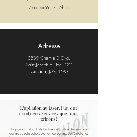
Vendredi 9am - 15hpm
Adresse
3839 Chemin D'Oka,
Saint-Joseph du lac, QC
Canada, J0N 1M0
L'épilation au laser, l'un des
nombreux services que nous
offrons!
L'équipe du Salon Haute Couture vous invite à découvrir une
gamme de soins esthétiques haut de gamme. De l'épilation au