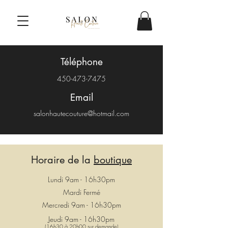
Téléphone
450-473-7475
Email
salonhautecouture@hotmail.com
Horaire de la
boutique
Lundi 9am - 16h30pm
Mardi Fermé
Mercredi 9am - 16h30pm
Jeudi 9am - 16h30pm
(16h30 à 20h00 sur demande)