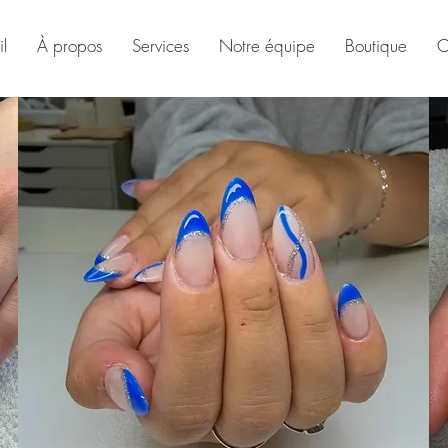
l
À propos
Services
Notre équipe
Boutique
C