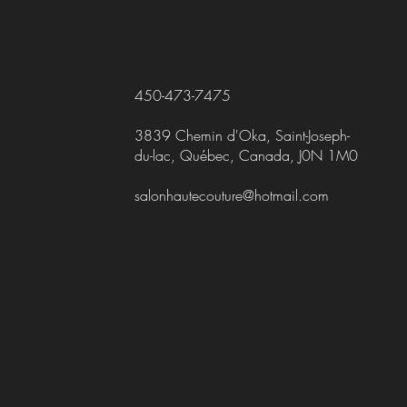
450-473-7475
3839 Chemin d'Oka, Saint-Joseph-
du-lac, Québec, Canada, J0N 1M0
salonhautecouture@hotmail.com