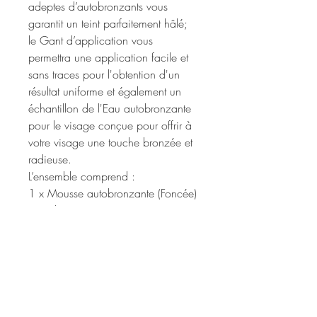
adeptes d’autobronzants vous
garantit un teint parfaitement hâlé;
le Gant d’application vous
permettra une application facile et
sans traces pour l'obtention d'un
résultat uniforme et également un
échantillon de l'Eau autobronzante
pour le visage conçue pour offrir à
votre visage une touche bronzée et
radieuse.
L’ensemble comprend :
1 x Mousse autobronzante (Foncée)
50 ml.
1 x Gant d’application.
1 x Échantillon de l'Eau
autobronzante pour le visage
(Originale) 5 ml.