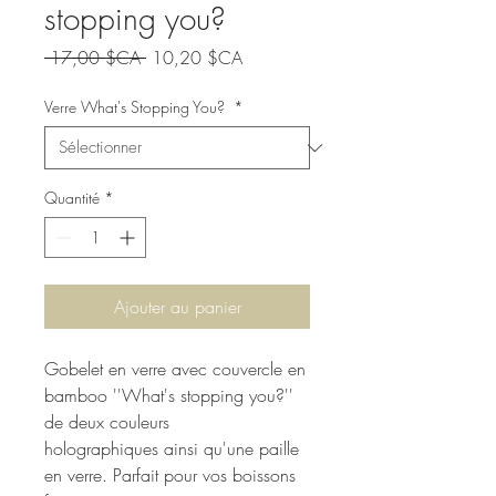
stopping you?
Prix
Prix
 17,00 $CA 
10,20 $CA
original
promotionnel
Verre What's Stopping You?
*
Quantité
*
Ajouter au panier
Gobelet en verre avec couvercle en
bamboo ''What's stopping you?''
de deux couleurs
holographiques ainsi qu'une paille
en verre. Parfait pour vos boissons